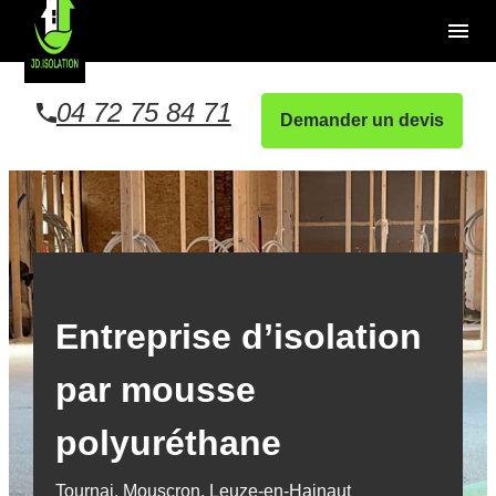
Panneau de gestion des cookies
menu
04 72 75 84 71
Demander un devis
Entreprise d’isolation
par mousse
polyuréthane
Tournai, Mouscron, Leuze-en-Hainaut